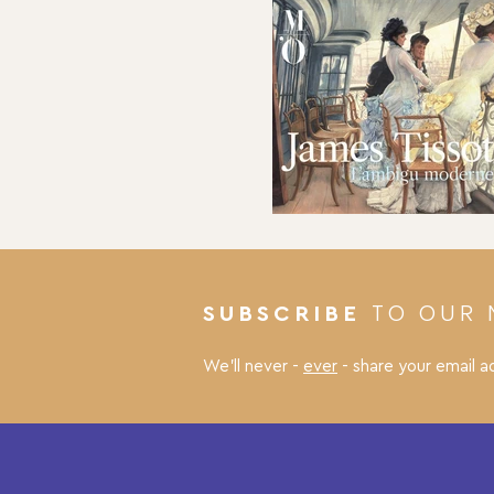
TO OUR 
SUBSCRIBE
We’ll never -
ever
- share your email a