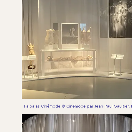
Falbalas Cinémode © Cinémode par Jean-Paul Gaultier,