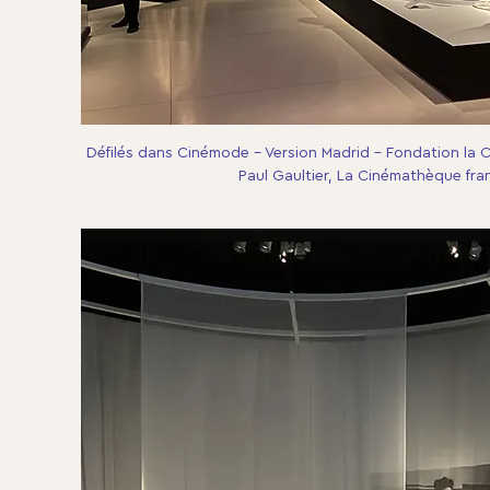
Défilés dans Cinémode - Version Madrid - Fondation la 
Paul Gaultier, La Cinémathèque fra