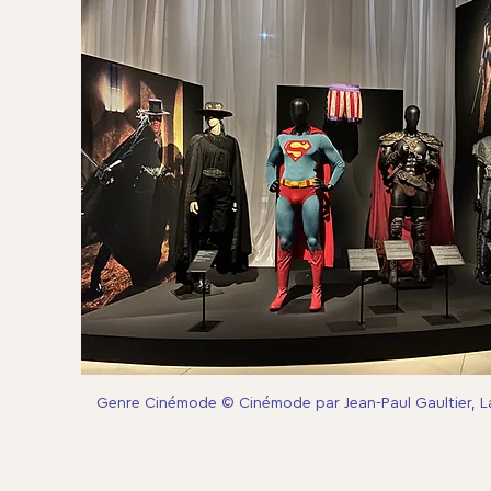
Genre Cinémode © Cinémode par Jean-Paul Gaultier, L