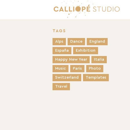
TAGS
Alps
Dance
England
España
Exhibition
Happy New Year
Italia
Music
Paris
Photo
Switzerland
Templates
Travel