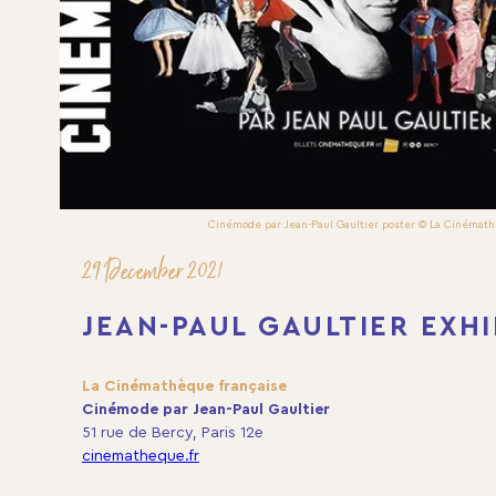
Cinémode par Jean-Paul Gaultier poster © La Cinémath
29 December 2021
JEAN-PAUL GAULTIER EXHI
La Cinémathèque française
Cinémode par Jean-Paul Gaultier
51 rue de Bercy, Paris 12e
cinematheque.fr