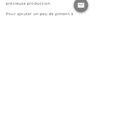
précieuse production.
Pour ajouter un peu de piment à
l’affaire nous avons diversifié les
saveurs en y ajoutant des pignons de
pin entiers ou des éclats de marrons
glacés ou même du rhum!